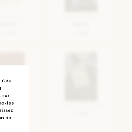
MELLE BRUN
SEMELLE ORANGE
Bama
Bama
€ 17,95
€ 19,95
. Ces
t
 sur
ookies
MELLE BEIGE
SEMELLE MULTICOLOUR
sissez
Bama
€ 2,95
ion de
€ 24,99