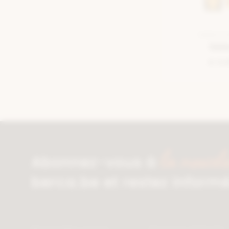
SEMELLE 
Deb
€ 9,
la newsle
Abonnez-vous à
berca.be et restez inform