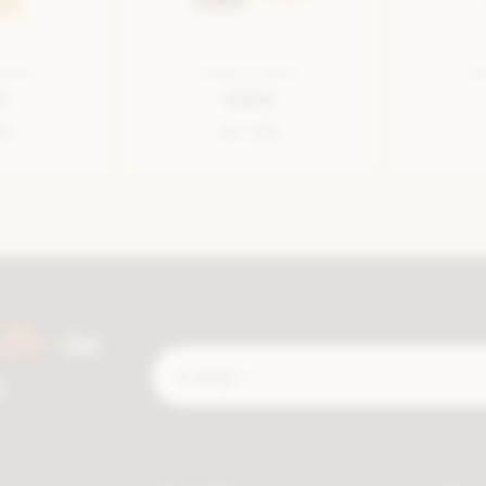
BRUN
SEMELLE BEIGE
S
e
Debe
95
€ 7,95
tter
de
E-
é
mail
*