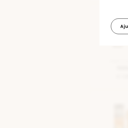
Aju
SEMELLE 
Deb
€ 7,