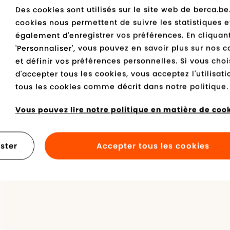
Des cookies sont utilisés sur le site web de berca.be
cookies nous permettent de suivre les statistiques e
également d'enregistrer vos préférences. En cliquant
'Personnaliser', vous pouvez en savoir plus sur nos c
et définir vos préférences personnelles. Si vous choi
SEMELLE VERT
SEMELLE 
Debe
Deb
d'accepter tous les cookies, vous acceptez l'utilisat
tous les cookies comme décrit dans notre politique.
€ 5,99
€ 9,9
Vous pouvez lire notre politique en matière de cooki
ster
Accepter tous les cookies