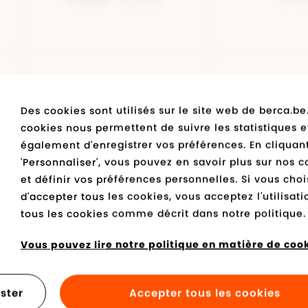
€ 69,99
€ 35,00
€ 49
Des cookies sont utilisés sur le site web de berca.be
cookies nous permettent de suivre les statistiques e
également d'enregistrer vos préférences. En cliquant
'Personnaliser', vous pouvez en savoir plus sur nos c
et définir vos préférences personnelles. Si vous choi
d'accepter tous les cookies, vous acceptez l'utilisat
TONG TAUPE
SABOT 
tous les cookies comme décrit dans notre politique.
Selected By La.ra
Selected 
Vous pouvez lire notre politique en matière de cooki
€ 39,99
€ 49
ster
Accepter tous les cookies