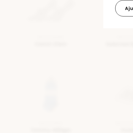
Aju
SOCCA BLANC
SOCCA 
Calvin Klein
Selected 
SOCCA BLEU
SOCCA B
Tommy Hilfiger
Pu