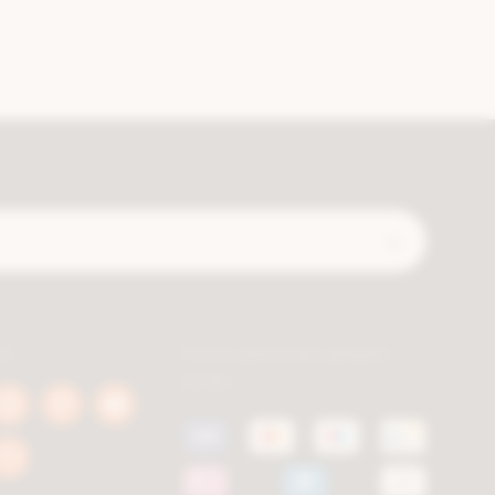
Expédié
ls
Vous pouvez payer
avec
book
Instagram
Pinterest
Youtube
a.be
berca.be
berca.be
berca.be
k
Blog
a.be
berca.be