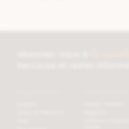
la newsle
Abonnez-vous à
berca.be et restez inform
Regardez aussi
Service Clients
Emplois
Devenir membre
Carte de réduction
Magasins
Blog
Questions fréqu
posées