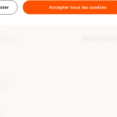
ster
Accepter tous les cookies
Matière extér
Couleur
Antidérapant
NOIR
Montrer toutes 
By La.ra
LANC
ma