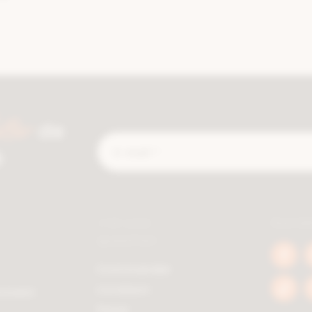
tter
de
E-
é
mail
*
J'ai une
Socia
question
Face
Commander
berc
Livraison
emment
Tikto
berc
Payer