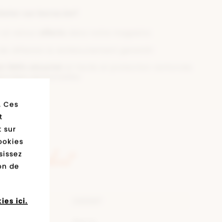
heter sur berca.be?
n et retour
offerts
dans notre magasins
de réflexion & remboursement garantit!
t 100% sécurisé
et facile et protection renforcée
onnées personnelles
. Ces
t
 sur
ookies
produit
sissez
 du
ion de
l'article
242947
es ici.
Perini