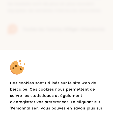
les baskets sont de plus en plus souvent
équipées de semelles intérieures amovibles.
Toutes les Tommy Hilfiger chaussures
la newsletter
Abonnez-vous à
de
Des cookies sont utilisés sur le site web de
berca.be et restez informé
berca.be. Ces cookies nous permettent de
suivre les statistiques et également
E-
Expédié
d'enregistrer vos préférences. En cliquant sur
mail
*
'Personnaliser', vous pouvez en savoir plus sur