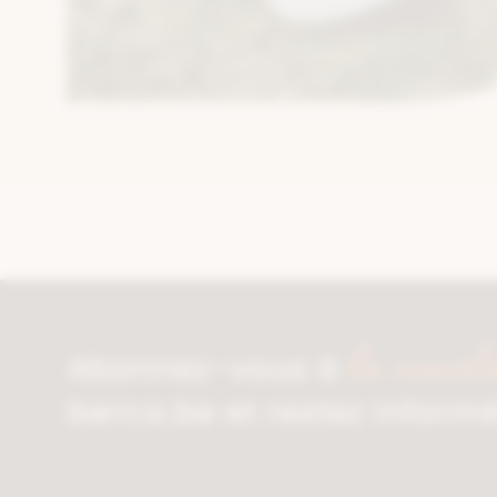
la newsle
Abonnez-vous à
berca.be et restez inform