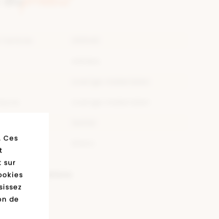
produit
 du
l'article
265143
Adidas
overige materialen
ieure
overige materialen
ieure
textiel
. Ces
blanc
t
 sur
Oui
les spécifications
ookies
sissez
ion de