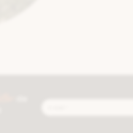
tter
de
E-
é
mail
*