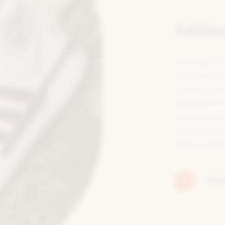
Adida
Cette marque a-t-
l’allemand Adi Das
conception et la p
professionels et e
une icône que vou
dernières tendanc
jeunes et moins j
Tout