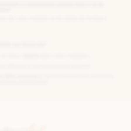
 domicile ou enlèvement gratuit dans l'un de
asins?
tock de notre magasin et les délais de livraison
heter sur berca.be?
n et retour
offerts
dans notre magasins
de réflexion & remboursement garantit!
t 100% sécurisé
et facile et protection renforcée
onnées personnelles