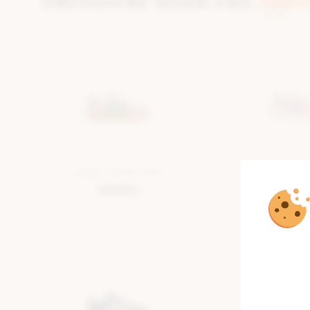
toppe
Découvrez aussi ces
BASKET BASSE ROSE
BASKET BAS
Adidas
Adid