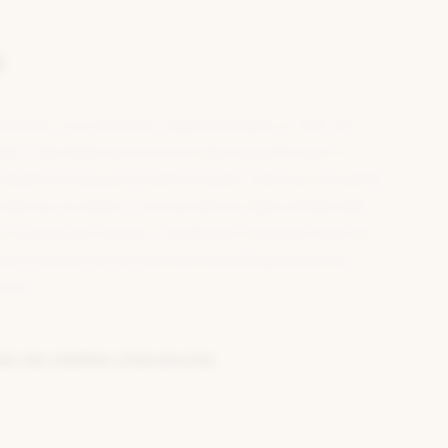
s
elle besoin d’une introduction? Depuis sa fondation en 1949 ( par
sler ) reste Adidas reconnut encore jusqu’à aujourd’hui pour la
roduction de chaussures de sports de qualité. D’abord pour les sportifs
nsuite pour les citoyens. 70 ans plus tard les 3 lignes inclinées reste
s ne pouvez plus manquez . Chez Berca.be vous pouvez trouver les
es de sneakers ainsi les chaussures de sports appropriées pour
eunes.
es les Adidas chaussures