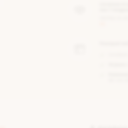
Livraison à
nos 7 mag
Vérifiez le s
ici
.
Pourquoi ac
Livraiso
14 jours
Paiemen
de vos d