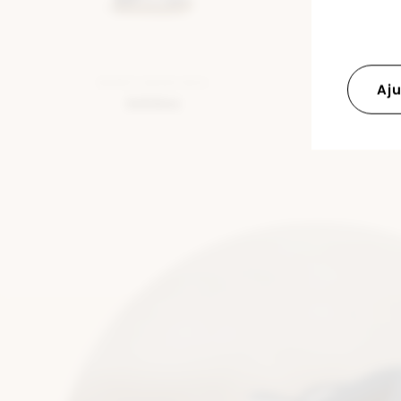
BASKET BASSE BLEU
CHAUSSURE 
Aju
BLAN
Adidas
Adid