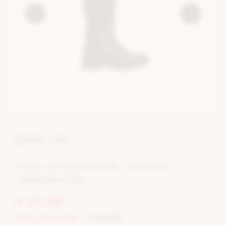
Botte noir
Largeur normale du mollet
Sans talon
Regardez le tout
€ 27,98
60% réduction
€ 69,95