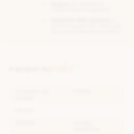
14 jours
de réflexion &
remboursement garantit!
Paiement 100% sécurisé
et
facile et protection renforcée
de vos données personnelles
produit
A propos du
le numéro de
276890
l'article
Marque
Semelle
overige
materialen