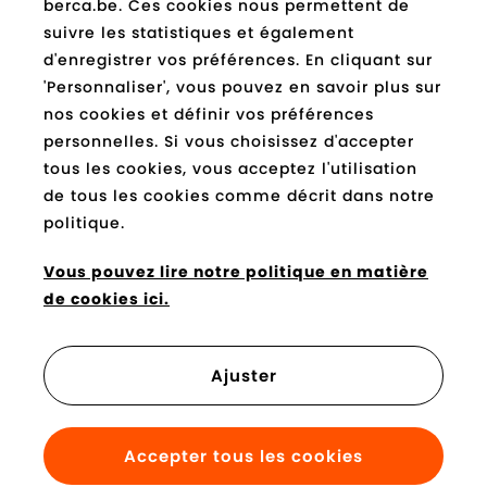
berca.be. Ces cookies nous permettent de
suivre les statistiques et également
E-
Expédié
d'enregistrer vos préférences. En cliquant sur
mail
*
'Personnaliser', vous pouvez en savoir plus sur
nos cookies et définir vos préférences
Socials
personnelles. Si vous choisissez d'accepter
tous les cookies, vous acceptez l'utilisation
de tous les cookies comme décrit dans notre
Facebook
Instagram
Pinterest
Youtube
Tiktok
Blog
berca.be
berca.be
berca.be
berca.be
berca.be
berca.be
politique.
Vous pouvez payer avec
Vous pouvez lire notre politique en matière
de cookies ici.
Ajuster
© 2026. berca.be. Tous les droits sont
réservés.
Conditions générales
-
Privacy
-
Disclaimer
-
Accepter tous les cookies
Cookies
-
Website by Webatvantage