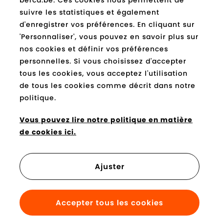
berca.be. Ces cookies nous permettent de
suivre les statistiques et également
E-
Expédié
d'enregistrer vos préférences. En cliquant sur
mail
*
'Personnaliser', vous pouvez en savoir plus sur
nos cookies et définir vos préférences
Socials
personnelles. Si vous choisissez d'accepter
tous les cookies, vous acceptez l'utilisation
de tous les cookies comme décrit dans notre
Facebook
Instagram
Pinterest
Youtube
Tiktok
Blog
berca.be
berca.be
berca.be
berca.be
berca.be
berca.be
politique.
Vous pouvez payer avec
Vous pouvez lire notre politique en matière
de cookies ici.
Ajuster
© 2026. berca.be. Tous les droits sont
réservés.
Conditions générales
-
Privacy
-
Disclaimer
-
Accepter tous les cookies
Cookies
-
Website by Webatvantage