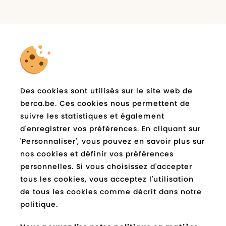
la newsletter
Abonnez-vous à
de
Des cookies sont utilisés sur le site web de
berca.be et restez informé
berca.be. Ces cookies nous permettent de
suivre les statistiques et également
E-
Expédié
d'enregistrer vos préférences. En cliquant sur
mail
*
'Personnaliser', vous pouvez en savoir plus sur
nos cookies et définir vos préférences
Socials
personnelles. Si vous choisissez d'accepter
tous les cookies, vous acceptez l'utilisation
de tous les cookies comme décrit dans notre
Facebook
Instagram
Pinterest
Youtube
Tiktok
Blog
berca.be
berca.be
berca.be
berca.be
berca.be
berca.be
politique.
Vous pouvez payer avec