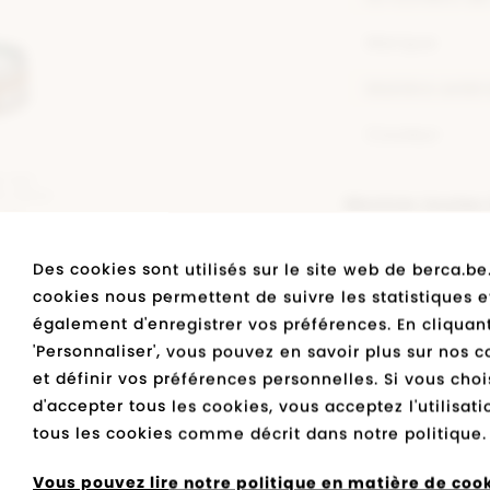
Marque
Matière extér
Couleur
300ml
N DES
S BRUN
Montrer toutes 
nil
Des cookies sont utilisés sur le site web de berca.be
cookies nous permettent de suivre les statistiques e
également d'enregistrer vos préférences. En cliquant
'Personnaliser', vous pouvez en savoir plus sur nos c
et définir vos préférences personnelles. Si vous choi
d'accepter tous les cookies, vous acceptez l'utilisat
tous les cookies comme décrit dans notre politique.
Vous pouvez lire notre politique en matière de cooki