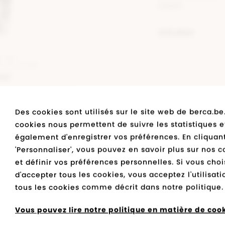
clean!
Lire plus
N DES
ULTICOLOUR
nil
le numéro de 
Des cookies sont utilisés sur le site web de berca.be
cookies nous permettent de suivre les statistiques e
Marque
également d'enregistrer vos préférences. En cliquant
'Personnaliser', vous pouvez en savoir plus sur nos c
Matière extér
et définir vos préférences personnelles. Si vous choi
Couleur
d'accepter tous les cookies, vous acceptez l'utilisat
tous les cookies comme décrit dans notre politique.
Vous pouvez lire notre politique en matière de cooki
N DES
ULTICOLOUR