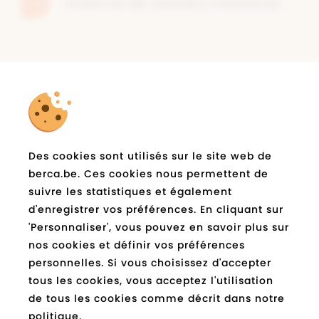
Toutes les My Jewellery chaussures
la newsletter
Abonnez-vous à
de
Des cookies sont utilisés sur le site web de
berca.be et restez informé
berca.be. Ces cookies nous permettent de
suivre les statistiques et également
E-
Expédié
d'enregistrer vos préférences. En cliquant sur
mail
*
'Personnaliser', vous pouvez en savoir plus sur
nos cookies et définir vos préférences
Socials
personnelles. Si vous choisissez d'accepter
tous les cookies, vous acceptez l'utilisation
de tous les cookies comme décrit dans notre
Facebook
Instagram
Pinterest
Youtube
Tiktok
Blog
berca.be
berca.be
berca.be
berca.be
berca.be
berca.be
politique.