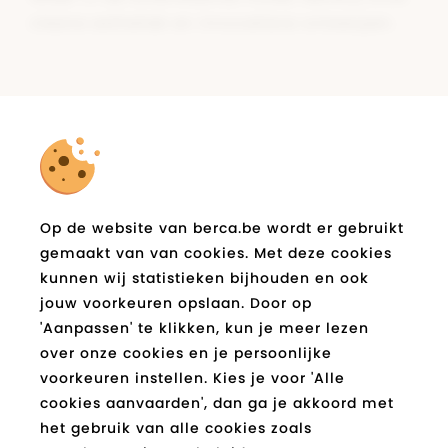
cleane esthetiek en innovatieve ontwerpen.
Schrijf je in op de berca.be
nieuwsbrief
Op de website van berca.be wordt er gebruikt
en blijf op de hoogte!
gemaakt van van cookies. Met deze cookies
E-
kunnen wij statistieken bijhouden en ook
Verzend
mail
jouw voorkeuren opslaan. Door op
*
'Aanpassen' te klikken, kun je meer lezen
over onze cookies en je persoonlijke
Socials
voorkeuren instellen. Kies je voor 'Alle
cookies aanvaarden', dan ga je akkoord met
Facebook
Instagram
Pinterest
Youtube
Tiktok
Blog
het gebruik van alle cookies zoals
berca.be
berca.be
berca.be
berca.be
berca.be
berca.be