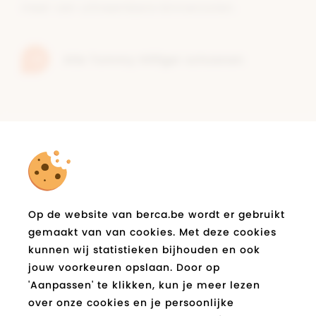
meer van uitneembare binnenzolen.
Alle Tommy Hilfiger schoenen
Schrijf je in op de berca.be
nieuwsbrief
Op de website van berca.be wordt er gebruikt
en blijf op de hoogte!
gemaakt van van cookies. Met deze cookies
E-
kunnen wij statistieken bijhouden en ook
Verzend
mail
jouw voorkeuren opslaan. Door op
*
'Aanpassen' te klikken, kun je meer lezen
over onze cookies en je persoonlijke
Socials