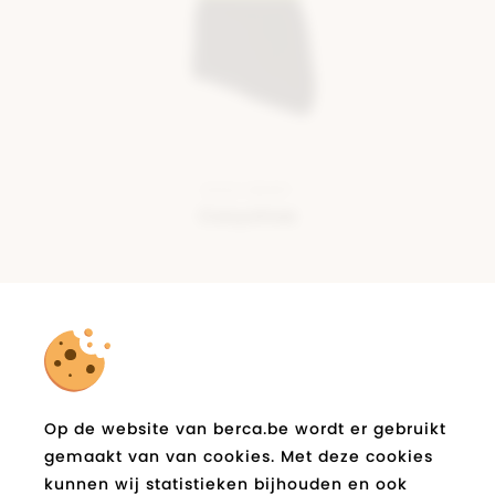
KOUS ZWART
Cosyshoe
Schrijf je in op de berca.be
nieuwsbrief
Op de website van berca.be wordt er gebruikt
en blijf op de hoogte!
gemaakt van van cookies. Met deze cookies
E-
kunnen wij statistieken bijhouden en ook