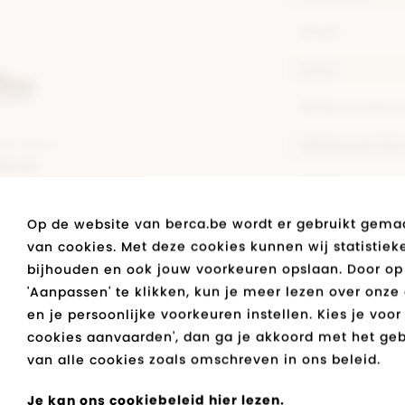
Merk
Zool
Materiaal bu
Materiaal bi
EN BRUIN
land
Kleur
Op de website van berca.be wordt er gebruikt gema
van cookies. Met deze cookies kunnen wij statistiek
bijhouden en ook jouw voorkeuren opslaan. Door op
'Aanpassen' te klikken, kun je meer lezen over onze
en je persoonlijke voorkeuren instellen. Kies je voor 
cookies aanvaarden', dan ga je akkoord met het geb
van alle cookies zoals omschreven in ons beleid.
Je kan ons cookiebeleid hier lezen.