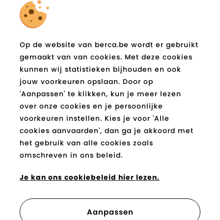
Schrijf je in op de berca.be
nieuwsbrief
en blijf op de hoogte!
Op de website van berca.be wordt er gebruikt
gemaakt van van cookies. Met deze cookies
E-
kunnen wij statistieken bijhouden en ook
Verzend
mail
jouw voorkeuren opslaan. Door op
*
'Aanpassen' te klikken, kun je meer lezen
over onze cookies en je persoonlijke
Socials
voorkeuren instellen. Kies je voor 'Alle
cookies aanvaarden', dan ga je akkoord met
Facebook
Instagram
Pinterest
Youtube
Tiktok
Blog
het gebruik van alle cookies zoals
berca.be
berca.be
berca.be
berca.be
berca.be
berca.be
omschreven in ons beleid.
Je kan betalen met
Je kan ons cookiebeleid hier lezen.
Aanpassen