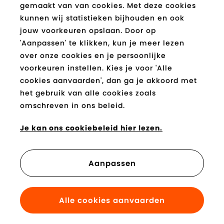
gemaakt van van cookies. Met deze cookies
E-
kunnen wij statistieken bijhouden en ook
Verzend
mail
jouw voorkeuren opslaan. Door op
*
'Aanpassen' te klikken, kun je meer lezen
over onze cookies en je persoonlijke
Socials
voorkeuren instellen. Kies je voor 'Alle
cookies aanvaarden', dan ga je akkoord met
Facebook
Instagram
Pinterest
Youtube
Tiktok
Blog
het gebruik van alle cookies zoals
berca.be
berca.be
berca.be
berca.be
berca.be
berca.be
omschreven in ons beleid.
Je kan betalen met
Je kan ons cookiebeleid hier lezen.
Aanpassen
© 2026. berca.be. Alle rechten voorbehouden.
Algemene voorwaarden
-
Privacy
-
Disclaimer
Alle cookies aanvaarden
-
Cookies
-
Website by Webatvantage
FILTER