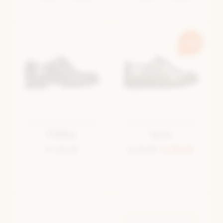
-30%
VETERSCHOEN BLAUW
VETERSCHOEN ZILVER
Pitillos
Sens
€ 109,99
€ 79,99
€ 55,99