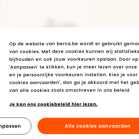
enverzorging
Diadora
Diadora
Diadora
Vans
Diadora
Geox
Mustang
gzolen
Bugatti
Vans
Tommy Hilfiger
uw
Polo Ralph Lauren
 in stock
Geox
Levi's
Op de website van berca.be wordt er gebruikt gema
Kipling
van cookies. Met deze cookies kunnen wij statistiek
Vans
bijhouden en ook jouw voorkeuren opslaan. Door op
PANTOFFEL BLAUW
'Aanpassen' te klikken, kun je meer lezen over onze
A Kids Group
en je persoonlijke voorkeuren instellen. Kies je voor 
€ 29,95
cookies aanvaarden', dan ga je akkoord met het geb
van alle cookies zoals omschreven in ons beleid.
Je kan ons cookiebeleid hier lezen.
npassen
Alle cookies aanvaarden