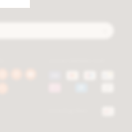
Verzend
ls
Je kan betalen met
book
Instagram
Pinterest
Youtube
a.be
berca.be
berca.be
berca.be
k
Blog
a.be
berca.be
Levering door