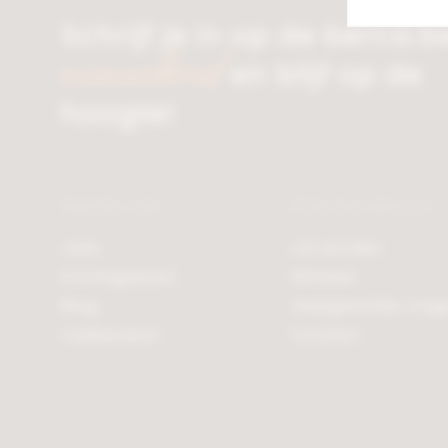
Schrijf je in op de berca.b
nieuwsbrief
en blijf op de
hoogte!
Bekijk ook
Klantendienst
Jobs
Lid worden
Kortingskaart
Winkels
Blog
Veelgestelde vrag
Cadeaubon
Contact