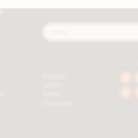
e
E-
mail
*
Ik heb een vraag
Socia
Bestellen
Face
Leveren
berc
en
Betalen
Tikto
berc
Terugsturen