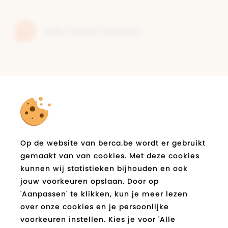
Alle Collonil schoenen
Schrijf je in op de berca.be
nieuwsbrief
Op de website van berca.be wordt er gebruikt
en blijf op de hoogte!
gemaakt van van cookies. Met deze cookies
E-
kunnen wij statistieken bijhouden en ook
Verzend
mail
jouw voorkeuren opslaan. Door op
*
'Aanpassen' te klikken, kun je meer lezen
over onze cookies en je persoonlijke
Socials
voorkeuren instellen. Kies je voor 'Alle