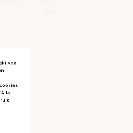
Blauw
akt van
en
 cookies
'Alle
ruik