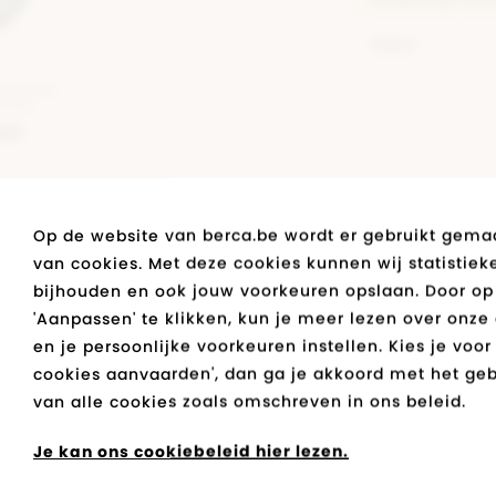
Kleur
ZORGING
LOUR
nil
Op de website van berca.be wordt er gebruikt gema
van cookies. Met deze cookies kunnen wij statistiek
bijhouden en ook jouw voorkeuren opslaan. Door op
'Aanpassen' te klikken, kun je meer lezen over onze
en je persoonlijke voorkeuren instellen. Kies je voor 
cookies aanvaarden', dan ga je akkoord met het geb
van alle cookies zoals omschreven in ons beleid.
ZORGING
AC
Je kan ons cookiebeleid hier lezen.
nil