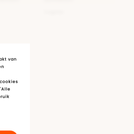
Cognac
akt van
en
 cookies
'Alle
ruik