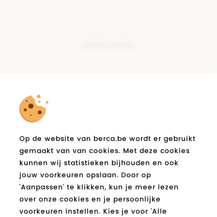
KNIEKOUS BEIGE
Yellow Moon
Schrijf je in op de berca.be
nieuwsbrief
Op de website van berca.be wordt er gebruikt
en blijf op de hoogte!
gemaakt van van cookies. Met deze cookies
E-
kunnen wij statistieken bijhouden en ook
Verzend
mail
jouw voorkeuren opslaan. Door op
*
'Aanpassen' te klikken, kun je meer lezen
over onze cookies en je persoonlijke
Socials
voorkeuren instellen. Kies je voor 'Alle