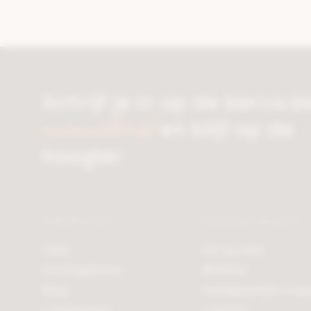
Schrijf je in op de berca.b
nieuwsbrief
en blijf op de
hoogte!
Bekijk ook
Klantendienst
Jobs
Lid worden
Kortingskaart
Winkels
Blog
Veelgestelde vrag
Cadeaubon
Contact