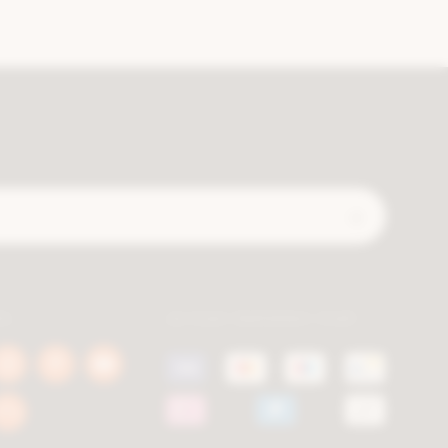
Verzend
ls
Je kan betalen met
book
Instagram
Pinterest
Youtube
a.be
berca.be
berca.be
berca.be
k
Blog
a.be
berca.be