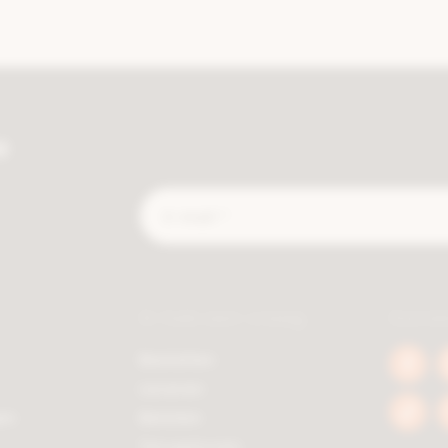
e
E-
mail
*
Ik heb een vraag
Socia
Bestellen
Face
Leveren
berc
en
Betalen
Tikto
berc
Terugsturen