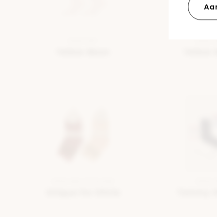
Aa
KOUS WIT
KOUS 
Yellow Moon
Yellow
KOUS MULTICOLOUR
KOUS 
Unique For Olivia
Tommy Hi