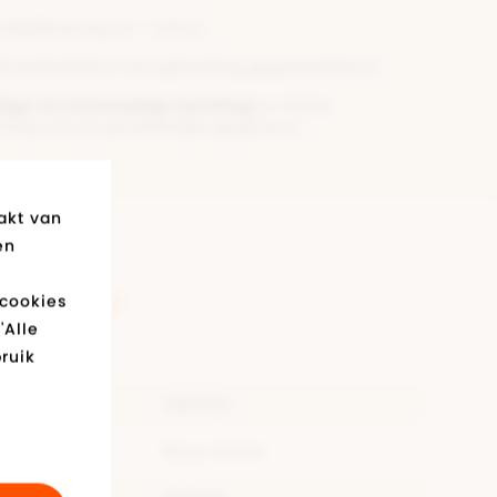
nkellevering en -retour
n
bedenktijd & terugbetaling gegarandeerd!
lige en eenvoudige betaling
& sterke
ing van je persoonlijke gegevens
akt van
en
product
 cookies
'Alle
ruik
280254
Boys Socks