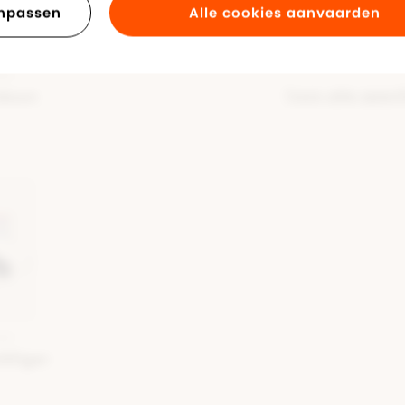
Materiaal bu
npassen
Alle cookies aanvaarden
Kleur
3 paar sokke
WIT
Toon alle speci
 Moon
WIT
lfiger