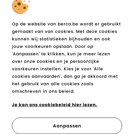
Schrijf je in op de berca.be
nieuwsbrief
en blijf op de hoogte!
Op de website van berca.be wordt er gebruikt
gemaakt van van cookies. Met deze cookies
E-
kunnen wij statistieken bijhouden en ook
Verzend
mail
jouw voorkeuren opslaan. Door op
*
'Aanpassen' te klikken, kun je meer lezen
over onze cookies en je persoonlijke
Socials
voorkeuren instellen. Kies je voor 'Alle
cookies aanvaarden', dan ga je akkoord met
Facebook
Instagram
Pinterest
Youtube
Tiktok
Blog
het gebruik van alle cookies zoals
berca.be
berca.be
berca.be
berca.be
berca.be
berca.be
omschreven in ons beleid.
Je kan betalen met
Je kan ons cookiebeleid hier lezen.
Aanpassen
© 2026. berca.be. Alle rechten voorbehouden.