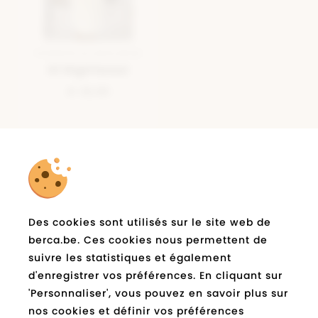
PEIGNOIR DE BAIN BEIGE
Hl Nightwear
€ 29,95
la newsletter
Abonnez-vous à
de
Des cookies sont utilisés sur le site web de
berca.be et restez informé
berca.be. Ces cookies nous permettent de
suivre les statistiques et également
E-
Expédié
d'enregistrer vos préférences. En cliquant sur
mail
*
'Personnaliser', vous pouvez en savoir plus sur
nos cookies et définir vos préférences