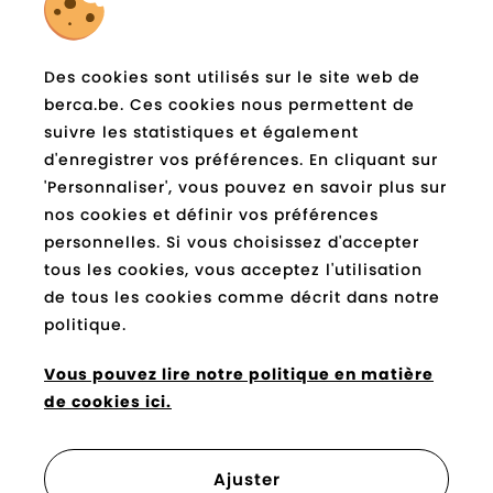
la newsletter
Abonnez-vous à
de
Des cookies sont utilisés sur le site web de
berca.be et restez informé
berca.be. Ces cookies nous permettent de
suivre les statistiques et également
E-
Expédié
d'enregistrer vos préférences. En cliquant sur
mail
*
'Personnaliser', vous pouvez en savoir plus sur
nos cookies et définir vos préférences
Socials
personnelles. Si vous choisissez d'accepter
tous les cookies, vous acceptez l'utilisation
de tous les cookies comme décrit dans notre
Facebook
Instagram
Pinterest
Youtube
Tiktok
Blog
berca.be
berca.be
berca.be
berca.be
berca.be
berca.be
politique.
Vous pouvez payer avec
Vous pouvez lire notre politique en matière
de cookies ici.
Ajuster
© 2026. berca.be. Tous les droits sont