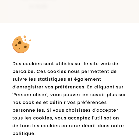
€ 19,99
la newsletter
Abonnez-vous à
de
Des cookies sont utilisés sur le site web de
berca.be et restez informé
berca.be. Ces cookies nous permettent de
suivre les statistiques et également
E-
Expédié
d'enregistrer vos préférences. En cliquant sur
mail
*
'Personnaliser', vous pouvez en savoir plus sur
nos cookies et définir vos préférences
Socials
personnelles. Si vous choisissez d'accepter
tous les cookies, vous acceptez l'utilisation
de tous les cookies comme décrit dans notre
Facebook
Instagram
Pinterest
Youtube
Tiktok
Blog
berca.be
berca.be
berca.be
berca.be
berca.be
berca.be
politique.