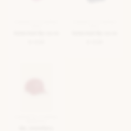
CASQUETTE / CHAPEAU
CASQUETTE / CHAPEAU
ROSE
BLEU
Selected By La.ra
Selected By La.ra
€ 12,50
€ 12,50
CASQUETTE / CHAPEAU
BORDEAUX
My Jewellery