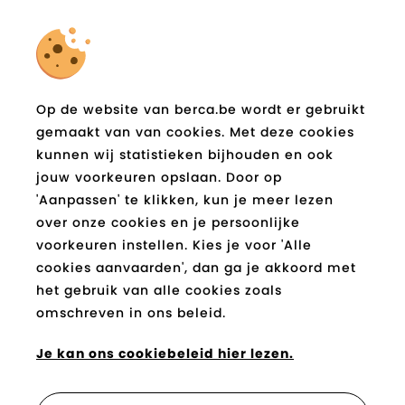
Schrijf je in op de berca.be
nieuwsbrief
Op de website van berca.be wordt er gebruikt
en blijf op de hoogte!
gemaakt van van cookies. Met deze cookies
E-
kunnen wij statistieken bijhouden en ook
Verzend
mail
jouw voorkeuren opslaan. Door op
*
'Aanpassen' te klikken, kun je meer lezen
over onze cookies en je persoonlijke
Socials
voorkeuren instellen. Kies je voor 'Alle
cookies aanvaarden', dan ga je akkoord met
Facebook
Instagram
Pinterest
Youtube
Tiktok
Blog
het gebruik van alle cookies zoals
berca.be
berca.be
berca.be
berca.be
berca.be
berca.be
omschreven in ons beleid.
Je kan betalen met
Je kan ons cookiebeleid hier lezen.