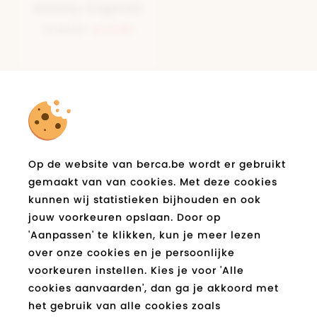
Norway Originals
€ 29,99
€ 17,99
Schrijf je in op de berca.be
nieuwsbrief
Op de website van berca.be wordt er gebruikt
en blijf op de hoogte!
gemaakt van van cookies. Met deze cookies
E-
kunnen wij statistieken bijhouden en ook
Verzend
mail
jouw voorkeuren opslaan. Door op
*
'Aanpassen' te klikken, kun je meer lezen
over onze cookies en je persoonlijke
Socials
voorkeuren instellen. Kies je voor 'Alle
cookies aanvaarden', dan ga je akkoord met
Facebook
Instagram
Pinterest
Youtube
Tiktok
Blog
het gebruik van alle cookies zoals