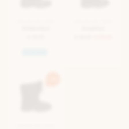
SNEEUWLAARS ZWART
SNEEUWLAARS ZWART
Antarctica
Snowfun
€ 69,95
€ 49,99
€ 25,00
Waterproof
-40%
SNEEUWLAARS ZWART