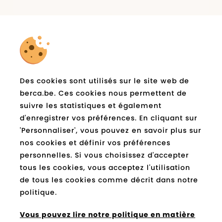
la newsletter
Abonnez-vous à
de
Des cookies sont utilisés sur le site web de
berca.be et restez informé
berca.be. Ces cookies nous permettent de
suivre les statistiques et également
E-
Expédié
d'enregistrer vos préférences. En cliquant sur
mail
*
'Personnaliser', vous pouvez en savoir plus sur
nos cookies et définir vos préférences
Socials
personnelles. Si vous choisissez d'accepter
tous les cookies, vous acceptez l'utilisation
de tous les cookies comme décrit dans notre
Facebook
Instagram
Pinterest
Youtube
Tiktok
Blog
berca.be
berca.be
berca.be
berca.be
berca.be
berca.be
politique.
Vous pouvez payer avec
Vous pouvez lire notre politique en matière