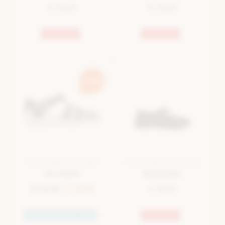
€ 15,00
€ 35,00
Bestseller
Bestseller
-50%
CHAUSSURE D'EAU BLEU
CHAUSSURE D'EAU NOIR
En Fant
Rucanor
€ 29,95
€ 14,98
€ 18,99
Imperméable à l'eau
Bestseller