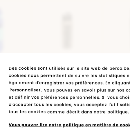
Adidas
s
Skechers
Skechers
Skechers
Rieker Antistress
Vans
Tamaris
Skechers
etien des chaussures
Diadora
Diadora
Diadora
Vans
Geox
Mustang
Diadora
elles
Bugatti
Vans
Tommy Hilfiger
veautés
Polo Ralph Lauren
etour en stock
Geox
Levi's
Kipling
BLEU
GOURDE NOIR
G
Vans
uddies
Puma
Des cookies sont utilisés sur le site web de berca.be
99
€ 19,99
cookies nous permettent de suivre les statistiques e
également d'enregistrer vos préférences. En cliquant
'Personnaliser', vous pouvez en savoir plus sur nos c
et définir vos préférences personnelles. Si vous choi
d'accepter tous les cookies, vous acceptez l'utilisat
tous les cookies comme décrit dans notre politique.
Vous pouvez lire notre politique en matière de cooki