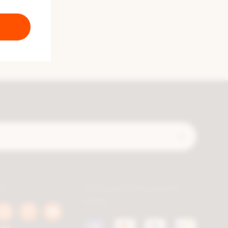
Expédié
ls
Vous pouvez payer
avec
book
Instagram
Pinterest
Youtube
a.be
berca.be
berca.be
berca.be