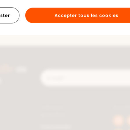
ster
Accepter tous les cookies
tter
de
E-
é
mail
*
J'ai une
Socia
question
Face
Commander
berc