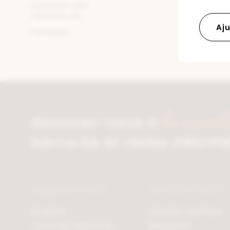
Entretien des
chaussures
Aju
Semelles
la newsle
Abonnez-vous à
berca.be et restez inform
Regardez aussi
Service Clients
Emplois
Devenir membre
Carte de réduction
Magasins