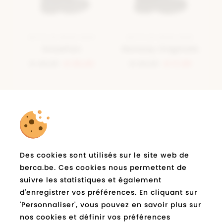
BOTTE DE NEIGE NOIR
BOTTE DE NEIGE NOIR
Snowfun
Norway Originals
€ 49,99
€ 25,00
€ 29,99
€ 17,99
la newsletter
Abonnez-vous à
de
Des cookies sont utilisés sur le site web de
berca.be et restez informé
berca.be. Ces cookies nous permettent de
suivre les statistiques et également
E-
Expédié
d'enregistrer vos préférences. En cliquant sur
mail
*
'Personnaliser', vous pouvez en savoir plus sur
nos cookies et définir vos préférences