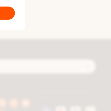
Expédié
ls
Vous pouvez payer
avec
book
Instagram
Pinterest
Youtube
a.be
berca.be
berca.be
berca.be