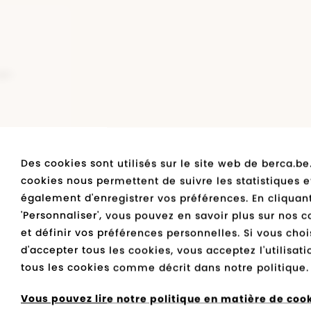
Adidas
s
Skechers
Skechers
Skechers
Rieker Antistress
Vans
Tamaris
Skechers
etien des chaussures
Diadora
Diadora
Diadora
Vans
Geox
Mustang
Diadora
elles
Bugatti
Vans
Tommy Hilfiger
veautés
Polo Ralph Lauren
etour en stock
Geox
Levi's
Kipling
EUX NOIR
Vans
zegd
Des cookies sont utilisés sur le site web de berca.be
95
cookies nous permettent de suivre les statistiques e
également d'enregistrer vos préférences. En cliquant
'Personnaliser', vous pouvez en savoir plus sur nos c
et définir vos préférences personnelles. Si vous choi
d'accepter tous les cookies, vous acceptez l'utilisat
tous les cookies comme décrit dans notre politique.
Vous pouvez lire notre politique en matière de cooki