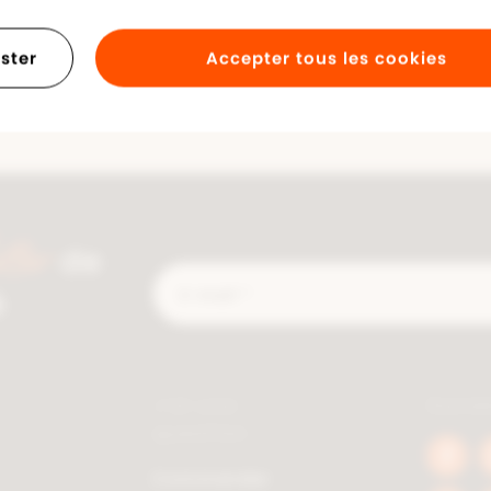
ster
Accepter tous les cookies
tter
de
E-
é
mail
*
J'ai une
Socia
question
Face
Commander
berc