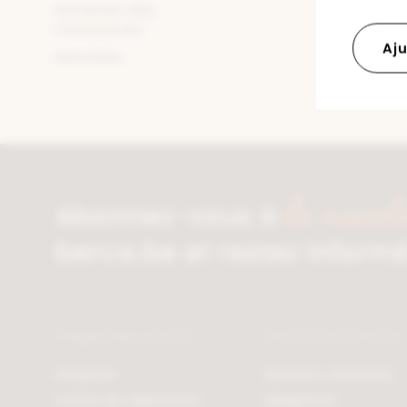
Entretien des
chaussures
Aju
Semelles
la newsle
Abonnez-vous à
berca.be et restez inform
Regardez aussi
Service Clients
Emplois
Devenir membre
Carte de réduction
Magasins