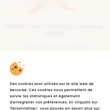
Désolé, nous n'avons pas trouvé de
produit
Essayer d'affiner votre recherche
la newsletter
Abonnez-vous à
de
Des cookies sont utilisés sur le site web de
berca.be et restez informé
berca.be. Ces cookies nous permettent de
suivre les statistiques et également
E-
Expédié
d'enregistrer vos préférences. En cliquant sur
mail
*
'Personnaliser', vous pouvez en savoir plus sur