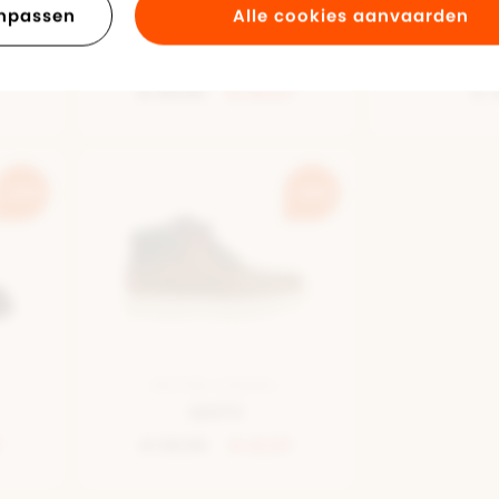
npassen
Alle cookies aanvaarden
LAGE SNEAKER WIT
LAGE SNE
Levi's
Le
€ 49,95
€ 29,97
€ 
-40%
-30%
BOTTINE COGNAC
Levi's
7
€ 59,95
€ 41,97