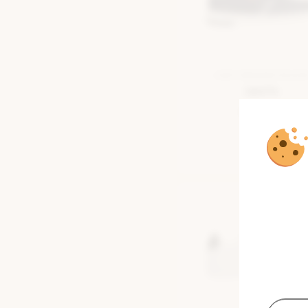
LAGE SNEAKER BLAU
Levi's
€ 69,95