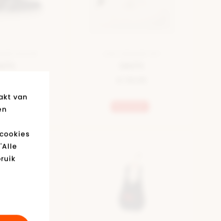
AKER BLAUW
LAGE SNEAKER WIT
vi's
Levi's
59,95
€ 59,95
akt van
Bestseller
en
 cookies
'Alle
ruik