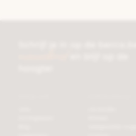
Schrijf je in op de berca.b
nieuwsbrief
en blijf op de
hoogte!
Bekijk ook
Klantendienst
Jobs
Lid worden
Kortingskaart
Winkels
Blog
Veelgestelde vrag
Cadeaubon
Contact