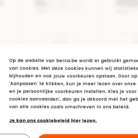
W
LAGE SNEAKER WIT
LAGE SNE
Levi's
Le
€ 59,95
€ 
Op de website van berca.be wordt er gebruikt gema
Bestseller
van cookies. Met deze cookies kunnen wij statistiek
bijhouden en ook jouw voorkeuren opslaan. Door op
'Aanpassen' te klikken, kun je meer lezen over onze
en je persoonlijke voorkeuren instellen. Kies je voor 
-40%
cookies aanvaarden', dan ga je akkoord met het geb
van alle cookies zoals omschreven in ons beleid.
Je kan ons cookiebeleid hier lezen.