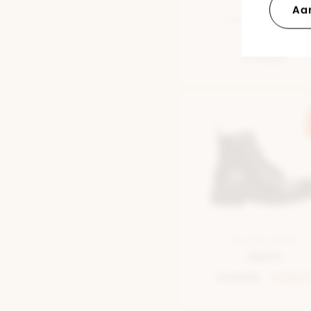
Aa
LAGE SNEAKER WIT
Levi's
€ 69,95
BOTTINE ZWART
Levi's
€ 69,95
€ 41,9