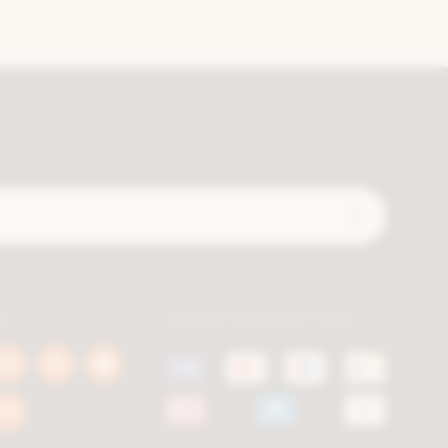
Verzend
ls
Je kan betalen met
book
Instagram
Pinterest
Youtube
a.be
berca.be
berca.be
berca.be
k
Blog
a.be
berca.be